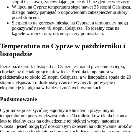
stopni Celsjusza, zapewniając gorące dni i przyjemne wieczory.
W lipcu na Cyprze temperatura sięga nawet 35 stopni Celsjusza,
dlatego należy pamiętać o odpowiednim zabezpieczeniu skóry
przed słońcem.
Sierpień to najgorętszy miesiąc na Cyprze, a termometry mogą
pokazywać nawet 40 stopni Celsjusza. To idealny czas na
kąpiele w morzu oraz nocne spacery po miastach.
Temperatura na Cyprze w październiku i
listopadzie
Przez październik i listopad na Cyprze jest nadal przyjemnie ciepło,
chociaż już nie tak gorąco jak w lecie. Średnia temperatura w
październiku to około 25 stopni Celsjusza, a w listopadzie spada do 20
stopni Celsjusza. To doskonały czas na wycieczki po wyspie i
eksplorację jej piękna w bardziej znośnych warunkach.
Podsumowanie
Cypr może poszczycić się łagodnym klimatem i przyjemnymi
temperaturami przez większość roku. Dla miłośników ciepła i słońca
lato to idealny czas na odwiedzenie tej pięknej wyspy, natomiast
wiosna i jesień mogą być doskonałym okresem na odkrywanie uroków
Cypru w nieco chłodniejszych warunkach. Bez względu na porę roku,