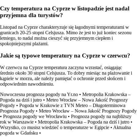
Czy temperatura na Cyprze w listopadzie jest nadal
przyjemna dla turystów?
Listopad na Cyprze charakteryzuje się łagodnymi temperaturami w
granicach 20-25 stopni Celsjusza. Mimo że jest to już koniec sezonu
letniego, to nadal można cieszyć się przyjemnym ciepłem i
spokojniejszymi plażami.
Jakie są typowe temperatury na Cyprze w czerwcu?
W czerwcu na Cyprze temperatura zaczyna wzrastać, osiągając
średnio około 30 stopni Celsjusza. To dobry miesiąc na plażowanie i
kąpiele w morzu, ale należy pamiętać o ochronie przed słońcem i
odpowiednim nawodnieniu.
Nowoczesna prognoza pogody na Yr.no
•
Metropolia Krakowska –
Pogoda na dziś i jutro
•
Meteo Wrocław – Nowa Jakość Prognozy
Pogody
•
Pogoda w Krakowie z TVN Meteo – Długoterminowa
Prognoza Pogody
•
Meteo Wrocław – Nowa Jakość Prognozy Pogody
•
Prognoza pogody we Wrocławiu
•
Prognoza pogody na najbliższy
rok w Warszawie
•
Metropolia Krakowska – Pogoda na dziś i jutro
•
Wszystko, co musisz wiedzieć o temperaturze w Egipcie
•
Aktualna
pogoda w Gdańsku
•