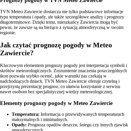
Prognozy pogody w TVN Meteo Zawiercie
TVN Meteo Zawiercie dostarcza nie tylko podstawowe informacje
typu temperatura i opady, ale także szczegółowe analizy i prognozy
długoterminowe. Dzięki temu, mieszkańcy Zawiercia mogą być
pewni, że zawsze są na bieżąco z sytuacją atmosferyczną w swoim
regionie.
Jak czytać prognozę pogody w Meteo
Zawiercie?
Kluczowym elementem prognozy pogody jest interpretacja symboli i
skrótów meteorologicznych. Zrozumienie znaczenia poszczególnych
ikon pozwala szybko ocenić, jakie warunki nas czekają w
nadchodzących dniach. TVN Meteo Zawiercie oferuje czytelną i
przejrzystą prezentację prognoz, co ułatwia korzystanie z serwisu
nawet osobom bez specjalistycznej wiedzy meteorologicznej.
Elementy prognozy pogody w Meteo Zawiercie
Temperatura:
Informacja o przewidywanych temperaturach
maksymalnych i minimalnych.
Opady:
Prognoza opadów deszczu, śniegu czy innych zjawisk
atmosferycznych.