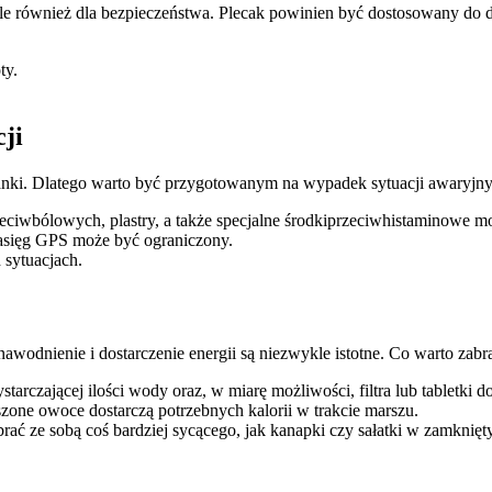
le również dla bezpieczeństwa. Plecak powinien być dostosowany do dł
ty.
ji
nki. Dlatego warto być przygotowanym na wypadek sytuacji awaryjny
iwbólowych, plastry, a także specjalne środkiprzeciwhistaminowe mo
asięg GPS może być ograniczony.
 sytuacjach.
wodnienie i dostarczenie energii są niezwykle istotne. Co warto zabr
rczającej ilości wody oraz, w miarę możliwości, filtra lub tabletki d
zone owoce dostarczą potrzebnych kalorii w trakcie marszu.
abrać ze sobą coś bardziej sycącego, jak kanapki czy sałatki w zamknię