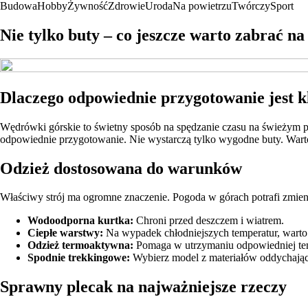
Budowa
Hobby
Żywność
Zdrowie
Uroda
Na powietrzu
Twórczy
Sport
Nie tylko buty – co jeszcze warto zabrać n
Dlaczego odpowiednie przygotowanie jest 
Wędrówki górskie to świetny sposób na spędzanie czasu na świeżym po
odpowiednie przygotowanie. Nie wystarczą tylko wygodne buty. Warto
Odzież dostosowana do warunków
Właściwy strój ma ogromne znaczenie. Pogoda w górach potrafi zmieniać
Wodoodporna kurtka:
Chroni przed deszczem i wiatrem.
Ciepłe warstwy:
Na wypadek chłodniejszych temperatur, warto 
Odzież termoaktywna:
Pomaga w utrzymaniu odpowiedniej temp
Spodnie trekkingowe:
Wybierz model z materiałów oddychając
Sprawny plecak na najważniejsze rzeczy