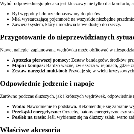
Wybór odpowiedniego plecaka jest kluczowy nie tylko dla komfortu, a
Był wygodny i dobrze dopasowany do pleców.
Miał wystarczającą pojemność na wszystkie niezbędne przedmio
Zawierał system, który umożliwia łatwe dostęp do rzeczy.
Przygotowanie do nieprzewidzianych sytuac
Nawet najlepiej zaplanowana wędrówka może obfitować w niespodzia
Apteczka pierwszej pomocy:
Zestaw bandageów, środków przec
Mapa i kompas:
Bardzo ważne, zwłaszcza w rejonach, gdzie z
Zestaw narzędzi multi-tool:
Przydaje się w wielu kryzysowych
Odpowiednie jedzenie i napoje
Zarówno podczas dłuższych, jak i krótszych wędrówek, odpowiednie na
Woda:
Nawodnienie to podstawa. Rekomenduje się zabranie wysta
Przekąski energetyczne:
Orzechy, batony energetyczne czy sus
Posiłek na trasie:
Jeśli wybierasz się na dłuższy szlak, warto z
Właściwe akcesoria