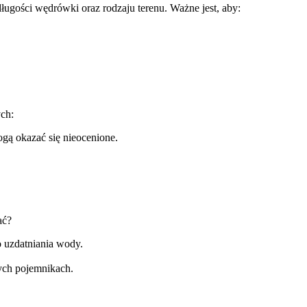
ugości wędrówki oraz rodzaju terenu. Ważne jest, aby:
ch:
gą okazać się nieocenione.
ać?
o uzdatniania wody.
tych pojemnikach.