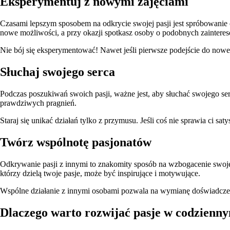
Eksperymentuj z nowymi zajęciami
Czasami lepszym sposobem na odkrycie swojej pasji jest spróbowanie 
nowe możliwości, a przy okazji spotkasz osoby o podobnych zaintere
Nie bój się eksperymentować! Nawet jeśli pierwsze podejście do nowe
Słuchaj swojego serca
Podczas poszukiwań swoich pasji, ważne jest, aby słuchać swojego ser
prawdziwych pragnień.
Staraj się unikać działań tylko z przymusu. Jeśli coś nie sprawia ci sa
Twórz wspólnotę pasjonatów
Odkrywanie pasji z innymi to znakomity sposób na wzbogacenie swoje
którzy dzielą twoje pasje, może być inspirujące i motywujące.
Wspólne działanie z innymi osobami pozwala na wymianę doświadczeń, 
Dlaczego warto rozwijać pasje w codzienn