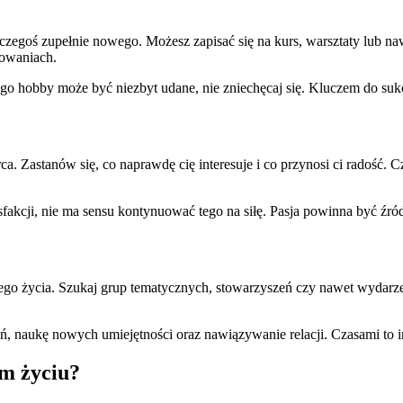
czegoś zupełnie nowego. Możesz zapisać się na kurs, warsztaty lub n
sowaniach.
go hobby może być niezbyt udane, nie zniechęcaj się. Kluczem do sukc
ca. Zastanów się, co naprawdę cię interesuje i co przynosi ci radość.
tysfakcji, nie ma sensu kontynuować tego na siłę. Pasja powinna być źró
go życia. Szukaj grup tematycznych, stowarzyszeń czy nawet wydarze
naukę nowych umiejętności oraz nawiązywanie relacji. Czasami to inn
ym życiu?