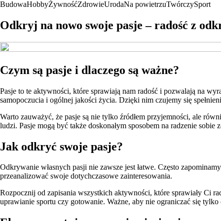
Budowa
Hobby
Żywność
Zdrowie
Uroda
Na powietrzu
Twórczy
Sport
Odkryj na nowo swoje pasje – radość z od
Czym są pasje i dlaczego są ważne?
Pasje to te aktywności, które sprawiają nam radość i pozwalają na wyr
samopoczucia i ogólnej jakości życia. Dzięki nim czujemy się spełnieni
Warto zauważyć, że pasje są nie tylko źródłem przyjemności, ale rów
ludzi. Pasje mogą być także doskonałym sposobem na radzenie sobie 
Jak odkryć swoje pasje?
Odkrywanie własnych pasji nie zawsze jest łatwe. Często zapominam
przeanalizować swoje dotychczasowe zainteresowania.
Rozpocznij od zapisania wszystkich aktywności, które sprawiały Ci ra
uprawianie sportu czy gotowanie. Ważne, aby nie ograniczać się tylk