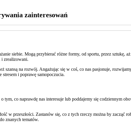
krywania zainteresowań
ażanie siebie. Mogą przybierać różne formy, od sportu, przez sztukę, 
 i zrealizowani.
nież szansą na rozwój. Angażując się w coś, co nas pasjonuje, rozwij
ze stresem i poprawę samopoczucia.
y o tym, co naprawdę nas interesuje lub poddajemy się codziennym o
dość w przeszłości. Zastanów się, co z tych rzeczy można by zacząć r
o do znanych tematów.