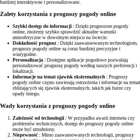
bardziej interaktywne i personalizowane.
Zalety korzystania z prognozy pogody online
Szybki dostęp do informacji
: Dzięki prognozom pogody
online, możemy szybko sprawdzić aktualne warunki
atmosferyczne w dowolnym miejscu na świecie.
Dokładność prognoz
: Dzięki zaawansowanym technologiom,
prognozy pogody online są coraz bardziej precyzyjne i
wiarygodne.
Personalizacja
: Dostępne aplikacje pogodowe pozwalają
personalizować prognozę pogody według naszych preferencji i
lokalizacji.
Informacje na temat zjawisk ekstremalnych
: Prognozy
pogody online często zawierają ostrzeżenia i informacje na temat
zbliżających się zjawisk ekstremalnych, takich jak burze czy
opady śniegu.
Wady korzystania z prognozy pogody online
Zależność od technologii
: W przypadku awarii internetu czy
problemów technicznych, dostęp do prognozy pogody online
może być utrudniony.
Niepewność
: Mimo zaawansowanych technologii, prognozy