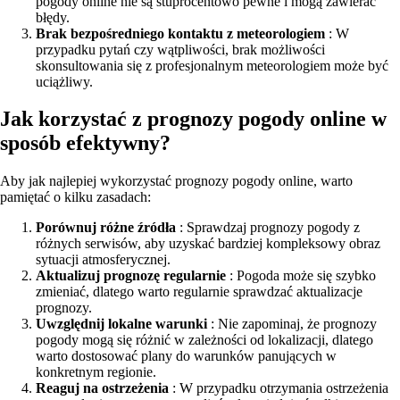
pogody online nie są stuprocentowo pewne i mogą zawierać
błędy.
Brak bezpośredniego kontaktu z meteorologiem
: W
przypadku pytań czy wątpliwości, brak możliwości
skonsultowania się z profesjonalnym meteorologiem może być
uciążliwy.
Jak korzystać z prognozy pogody online w
sposób efektywny?
Aby jak najlepiej wykorzystać prognozy pogody online, warto
pamiętać o kilku zasadach:
Porównuj różne źródła
: Sprawdzaj prognozy pogody z
różnych serwisów, aby uzyskać bardziej kompleksowy obraz
sytuacji atmosferycznej.
Aktualizuj prognozę regularnie
: Pogoda może się szybko
zmieniać, dlatego warto regularnie sprawdzać aktualizacje
prognozy.
Uwzględnij lokalne warunki
: Nie zapominaj, że prognozy
pogody mogą się różnić w zależności od lokalizacji, dlatego
warto dostosować plany do warunków panujących w
konkretnym regionie.
Reaguj na ostrzeżenia
: W przypadku otrzymania ostrzeżenia