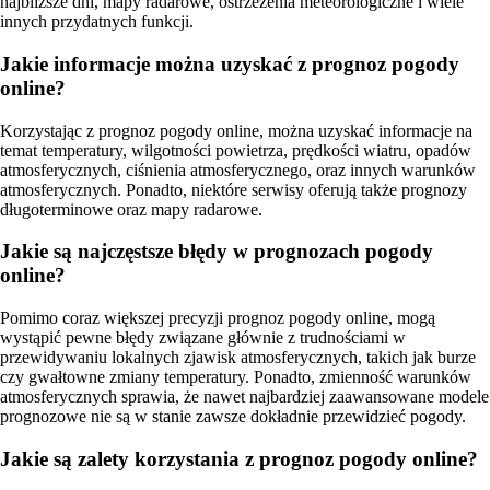
najbliższe dni, mapy radarowe, ostrzeżenia meteorologiczne i wiele
innych przydatnych funkcji.
Jakie informacje można uzyskać z prognoz pogody
online?
Korzystając z prognoz pogody online, można uzyskać informacje na
temat temperatury, wilgotności powietrza, prędkości wiatru, opadów
atmosferycznych, ciśnienia atmosferycznego, oraz innych warunków
atmosferycznych. Ponadto, niektóre serwisy oferują także prognozy
długoterminowe oraz mapy radarowe.
Jakie są najczęstsze błędy w prognozach pogody
online?
Pomimo coraz większej precyzji prognoz pogody online, mogą
wystąpić pewne błędy związane głównie z trudnościami w
przewidywaniu lokalnych zjawisk atmosferycznych, takich jak burze
czy gwałtowne zmiany temperatury. Ponadto, zmienność warunków
atmosferycznych sprawia, że nawet najbardziej zaawansowane modele
prognozowe nie są w stanie zawsze dokładnie przewidzieć pogody.
Jakie są zalety korzystania z prognoz pogody online?