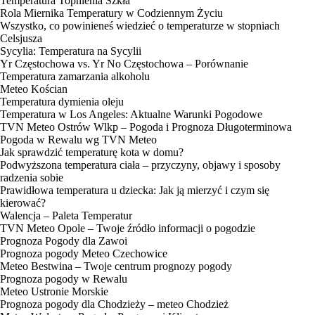
Temperatura Topnienia Szkła
Rola Miernika Temperatury w Codziennym Życiu
Wszystko, co powinieneś wiedzieć o temperaturze w stopniach
Celsjusza
Sycylia: Temperatura na Sycylii
Yr Częstochowa vs. Yr No Częstochowa – Porównanie
Temperatura zamarzania alkoholu
Meteo Kościan
Temperatura dymienia oleju
Temperatura w Los Angeles: Aktualne Warunki Pogodowe
TVN Meteo Ostrów Wlkp – Pogoda i Prognoza Długoterminowa
Pogoda w Rewalu wg TVN Meteo
Jak sprawdzić temperaturę kota w domu?
Podwyższona temperatura ciała – przyczyny, objawy i sposoby
radzenia sobie
Prawidłowa temperatura u dziecka: Jak ją mierzyć i czym się
kierować?
Walencja – Paleta Temperatur
TVN Meteo Opole – Twoje źródło informacji o pogodzie
Prognoza Pogody dla Zawoi
Prognoza pogody Meteo Czechowice
Meteo Bestwina – Twoje centrum prognozy pogody
Prognoza pogody w Rewalu
Meteo Ustronie Morskie
Prognoza pogody dla Chodzieży – meteo Chodzież