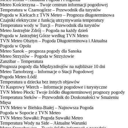
Meteo Kościerzyna – Twoje centrum informacji pogodowej
Temperatura w Czarnogórze – Przewodnik dla turystów
Pogoda w Kielcach z TVN Meteo – Prognoza długoterminowa
Czajniki elektryczne z funkcją utrzymywania temperatury
Temperatura wody w Turcji – Przewodnik dla turystów
Meteo Jastrzębie Zdrój – Pogoda na każdy dzień
Pogoda w Jastrzębiej Górze według TVN Meteo
TVN Meteo Olsztyn – Pogoda Długoterminowa i Aktualna
Pogoda w Opolu
Meteo Sanok – prognoza pogody dla Sanoka
Meteo Strzyżów – Pogoda w Strzyżowie
Zanzibar – Temperatura
Prognoza pogody dla Międzyzdrojów na najbliższe 10 dni
Meteo Tarnobrzeg – Informacje o Stacji Pogodowej
Pogoda Meteo Łódź
Temperatura u dziecka bez innych objawów
Yr Kasprowy Wierch – Informacje pogodowe i turystyczne
TVN Meteo Płock: Twoje źródło długoterminowej prognozy pogody
Temperatura Steków – Przewodnik do Doskonałości w Smażeniu
Mięsa
TVN Meteo w Bielsku-Białej – Najnowsza Pogoda
Pogoda w Sopocie z TVN Meteo
TVN Meteo Suwałki: Pogoda Suwałki Meteo
Temperatura Wody na Side – Aktualne Warunki