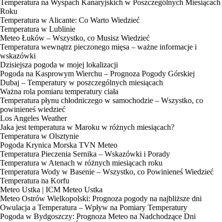
Temperatura na Wyspach Kanaryjskich w Poszczególnych Miesiącach
Roku
Temperatura w Alicante: Co Warto Wiedzieć
Temperatura w Lublinie
Meteo Łuków – Wszystko, co Musisz Wiedzieć
Temperatura wewnątrz pieczonego mięsa – ważne informacje i
wskazówki
Dzisiejsza pogoda w mojej lokalizacji
Pogoda na Kasprowym Wierchu – Prognoza Pogody Górskiej
Dubaj – Temperatury w poszczególnych miesiącach
Ważna rola pomiaru temperatury ciała
Temperatura płynu chłodniczego w samochodzie – Wszystko, co
powinieneś wiedzieć
Los Angeles Weather
Jaka jest temperatura w Maroku w różnych miesiącach?
Temperatura w Olsztynie
Pogoda Krynica Morska TVN Meteo
Temperatura Pieczenia Sernika – Wskazówki i Porady
Temperatura w Atenach w różnych miesiącach roku
Temperatura Wody w Basenie – Wszystko, co Powinieneś Wiedzieć
Temperatura na Korfu
Meteo Ustka | ICM Meteo Ustka
Meteo Ostrów Wielkopolski: Prognoza pogody na najbliższe dni
Owulacja a Temperatura – Wpływ na Pomiary Temperatury
Pogoda w Bydgoszczy: Prognoza Meteo na Nadchodzące Dni