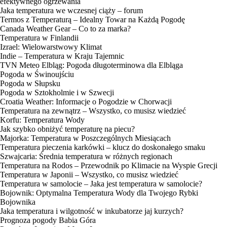
efektywnego ogrzewania
Jaka temperatura we wczesnej ciąży – forum
Termos z Temperaturą – Idealny Towar na Każdą Pogodę
Canada Weather Gear – Co to za marka?
Temperatura w Finlandii
Izrael: Wielowarstwowy Klimat
Indie – Temperatura w Kraju Tajemnic
TVN Meteo Elbląg: Pogoda długoterminowa dla Elbląga
Pogoda w Świnoujściu
Pogoda w Słupsku
Pogoda w Sztokholmie i w Szwecji
Croatia Weather: Informacje o Pogodzie w Chorwacji
Temperatura na zewnątrz – Wszystko, co musisz wiedzieć
Korfu: Temperatura Wody
Jak szybko obniżyć temperaturę na piecu?
Majorka: Temperatura w Poszczególnych Miesiącach
Temperatura pieczenia karkówki – klucz do doskonałego smaku
Szwajcaria: Średnia temperatura w różnych regionach
Temperatura na Rodos – Przewodnik po Klimacie na Wyspie Grecji
Temperatura w Japonii – Wszystko, co musisz wiedzieć
Temperatura w samolocie – Jaka jest temperatura w samolocie?
Bojownik: Optymalna Temperatura Wody dla Twojego Rybki
Bojownika
Jaka temperatura i wilgotność w inkubatorze jaj kurzych?
Prognoza pogody Babia Góra