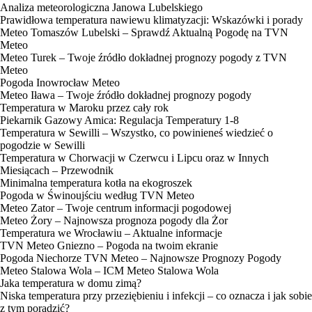
Analiza meteorologiczna Janowa Lubelskiego
Prawidłowa temperatura nawiewu klimatyzacji: Wskazówki i porady
Meteo Tomaszów Lubelski – Sprawdź Aktualną Pogodę na TVN
Meteo
Meteo Turek – Twoje źródło dokładnej prognozy pogody z TVN
Meteo
Pogoda Inowrocław Meteo
Meteo Iława – Twoje źródło dokładnej prognozy pogody
Temperatura w Maroku przez cały rok
Piekarnik Gazowy Amica: Regulacja Temperatury 1-8
Temperatura w Sewilli – Wszystko, co powinieneś wiedzieć o
pogodzie w Sewilli
Temperatura w Chorwacji w Czerwcu i Lipcu oraz w Innych
Miesiącach – Przewodnik
Minimalna temperatura kotła na ekogroszek
Pogoda w Świnoujściu według TVN Meteo
Meteo Zator – Twoje centrum informacji pogodowej
Meteo Żory – Najnowsza prognoza pogody dla Żor
Temperatura we Wrocławiu – Aktualne informacje
TVN Meteo Gniezno – Pogoda na twoim ekranie
Pogoda Niechorze TVN Meteo – Najnowsze Prognozy Pogody
Meteo Stalowa Wola – ICM Meteo Stalowa Wola
Jaka temperatura w domu zimą?
Niska temperatura przy przeziębieniu i infekcji – co oznacza i jak sobie
z tym poradzić?