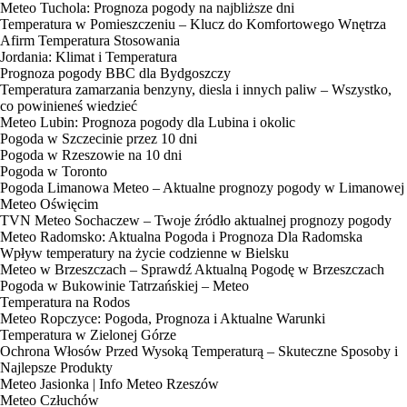
Meteo Tuchola: Prognoza pogody na najbliższe dni
Temperatura w Pomieszczeniu – Klucz do Komfortowego Wnętrza
Afirm Temperatura Stosowania
Jordania: Klimat i Temperatura
Prognoza pogody BBC dla Bydgoszczy
Temperatura zamarzania benzyny, diesla i innych paliw – Wszystko,
co powinieneś wiedzieć
Meteo Lubin: Prognoza pogody dla Lubina i okolic
Pogoda w Szczecinie przez 10 dni
Pogoda w Rzeszowie na 10 dni
Pogoda w Toronto
Pogoda Limanowa Meteo – Aktualne prognozy pogody w Limanowej
Meteo Oświęcim
TVN Meteo Sochaczew – Twoje źródło aktualnej prognozy pogody
Meteo Radomsko: Aktualna Pogoda i Prognoza Dla Radomska
Wpływ temperatury na życie codzienne w Bielsku
Meteo w Brzeszczach – Sprawdź Aktualną Pogodę w Brzeszczach
Pogoda w Bukowinie Tatrzańskiej – Meteo
Temperatura na Rodos
Meteo Ropczyce: Pogoda, Prognoza i Aktualne Warunki
Temperatura w Zielonej Górze
Ochrona Włosów Przed Wysoką Temperaturą – Skuteczne Sposoby i
Najlepsze Produkty
Meteo Jasionka | Info Meteo Rzeszów
Meteo Człuchów