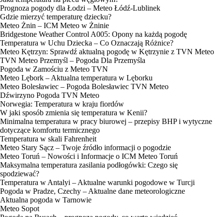
Prognoza pogody dla Łodzi – Meteo Łódź-Lublinek
Gdzie mierzyć temperaturę dziecku?
Meteo Żnin – ICM Meteo w Żninie
Bridgestone Weather Control A005: Opony na każdą pogodę
Temperatura w Uchu Dziecka – Co Oznaczają Różnice?
Meteo Kętrzyn: Sprawdź aktualną pogodę w Kętrzynie z TVN Meteo
TVN Meteo Przemyśl – Pogoda Dla Przemyśla
Pogoda w Zamościu z Meteo TVN
Meteo Lębork – Aktualna temperatura w Lęborku
Meteo Bolesławiec – Pogoda Bolesławiec TVN Meteo
Dźwirzyno Pogoda TVN Meteo
Norwegia: Temperatura w kraju fiordów
W jaki sposób zmienia się temperatura w Kenii?
Minimalna temperatura w pracy biurowej – przepisy BHP i wytyczne
dotyczące komfortu termicznego
Temperatura w skali Fahrenheit
Meteo Stary Sącz – Twoje źródło informacji o pogodzie
Meteo Toruń – Nowości i Informacje o ICM Meteo Toruń
Maksymalna temperatura zasilania podłogówki: Czego się
spodziewać?
Temperatura w Antalyi – Aktualne warunki pogodowe w Turcji
Pogoda w Pradze, Czechy – Aktualne dane meteorologiczne
Aktualna pogoda w Tarnowie
Meteo Sopot