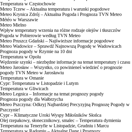
Temperatura w Częstochowie
Meteo Tczew – Aktualna temperatura i warunki pogodowe
Meteo Krynica Zdrój – Aktualna Pogoda i Prognoza TVN Meteo
Météo w Warszawie
Meteo Mielno
Wpływ temperatury wrzenia na różne rodzaje olejów i tłuszczów
Pogoda w Pobierowie według TVN Meteo
Meteo Pruszcz Gdański – Najświeższe informacje pogodowe
Meteo Wadowice – Sprawdź Najnowszą Pogodę w Wadowicach
Prognoza pogody w Rzymie na 10 dni
Temperatura w Opolu
Wędzenie szynki – niezbędne informacje na temat temperatury i czasu
Meteo Jarosław – Wszystko, co powinieneś wiedzieć o prognozie
pogody TVN Meteo w Jarosławiu
Temperatura w Omanie
Cypr: Temperatura w Listopadzie i Lutym
Temperatura w Gliwicach
Meteo Legnica – Informacje na temat prognozy pogody
Prognoza pogody dla Wałbrzycha
Meteo Pszczyna: Odkryj Najbardziej Precyzyjną Prognozę Pogody w
Pszczynie!
Cypr – Klimatyczne Uroki Wyspy Miłośników Słońca
Olej rzepakowy, słonecznikowy, smalec – Temperatura dymienia
Temperatura na Teneryfie w Listopadzie, Grudniu i Marcu
Temperatura w Radomiu – Aktualne Dane i Prognozy