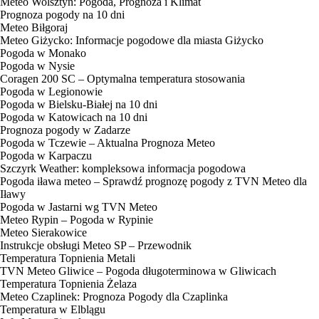
Meteo Wolsztyn: Pogoda, Prognoza i Klimat
Prognoza pogody na 10 dni
Meteo Biłgoraj
Meteo Giżycko: Informacje pogodowe dla miasta Giżycko
Pogoda w Monako
Pogoda w Nysie
Coragen 200 SC – Optymalna temperatura stosowania
Pogoda w Legionowie
Pogoda w Bielsku-Białej na 10 dni
Pogoda w Katowicach na 10 dni
Prognoza pogody w Zadarze
Pogoda w Tczewie – Aktualna Prognoza Meteo
Pogoda w Karpaczu
Szczyrk Weather: kompleksowa informacja pogodowa
Pogoda iława meteo – Sprawdź prognozę pogody z TVN Meteo dla
Iławy
Pogoda w Jastarni wg TVN Meteo
Meteo Rypin – Pogoda w Rypinie
Meteo Sierakowice
Instrukcje obsługi Meteo SP – Przewodnik
Temperatura Topnienia Metali
TVN Meteo Gliwice – Pogoda długoterminowa w Gliwicach
Temperatura Topnienia Żelaza
Meteo Czaplinek: Prognoza Pogody dla Czaplinka
Temperatura w Elblągu