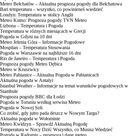
Meteo Bełchatów – Aktualna prognoza pogody dla Bełchatowa
Bari temperatura – wszystko, co powinieneś wiedzieć
Londyn: Temperatura w stolicy Anglii
Meteo Kutno: Prognoza pogody TVN Meteo
Lizbona – Temperatura i Pogoda
Temperatura w różnych miesiącach w Grecji
Pogoda w Gdyni na 10 dni
Meteo Jelenia Góra – Informacje Pogodowe
Mospilan – Temperatura Stosowania
Pogoda w Warszawie na najbliższe 16 dni
Rio de Janeiro – Temperatura i Pogoda
Prognoza pogody Meteo Dębica
Meteo w Kruszwicy
Meteo Pabianice – Aktualna Pogoda w Pabianicach
Aktualna pogoda w Antalyi
Istanbul Weather – Informacje na temat warunków pogodowych w
Stambule
Prognoza pogody BBC dla Łodzi
Pogoda w Toruniu według serwisu Meteo
Pogoda w Nowej Soli
Co zrobić, gdy jutro pada deszcz w Nowym Targu?
Aktualna pogoda w Wołominie
Meteo Kwidzyn – Sprawdź Aktualną Pogodę
Temperatura w Nocy Dziś: Wszystko, co Musisz Wiedzieć
Pogoda w Radomiu – prognoza i dane meteo