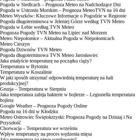
Pogoda w Siedlcach – Prognoza Meteo na Nadchodzące Dni
Pogoda w Ustroniu Morskim – Prognoza MeteoTVN na 16 dni
Meteo Wyszków: Kluczowe Informacje o Pogodzie w Regionie
Pogoda długoterminowa w Jeleniej Górze według TVN Meteo
Pogoda w Łebie według TVN Meteo
Prognoza Pogody TVN Meteo na Lipiec nad Morzem
Meteo Niepołomice – Aktualna Pogoda w Niepołomicach
Meteo Cieszyn
Pogoda Dziwnów TVN Meteo
Pogoda długoterminowa TVN Meteo Jarosławiec
Jaka miałyście temperaturę na początku ciąży?
Temperatura w Bytomiu
Temperatura w Koszalinie
W jaki sposób utrzymać odpowiednią temperaturę na hali
produkcyjnej?
Gruzja – Temperatura w Sierpniu
Jaka temperatura zabija bakterie w bojlerze – Legionella temperatura
bojlera
Google Weather – Prognoza Pogody Online
Pogoda na 16 dni w Kłodzku
Meteo Ostrowiec Świętokrzyski: Prognoza Pogody na Dzisiaj i Na
Przyszłość
Chorwacja – Temperatura we wrześniu
Wpływ temperatury na proces wędzenia mięsa
Jaka temperatura na piecu węglowym?