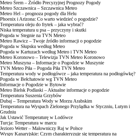
Meteo Śrem – Źródło Precyzyjnej Prognozy Pogody
Meteo Szczawnica – Szczawnica Meteo
Meteo Hel – prognoza pogody dla Helu
Phoenix i Arizona: Co warto wiedzieć o pogodzie?
Temperatura oleju do frytek – jaka wybrać?
Niska temperatura u psa – przyczyny i skutki
Pogoda w Stegnie na TVN Meteo
Meteo Rawicz – Twoje źródło informacji o pogodzie
Pogoda w Słupsku według Meteo
Pogoda w Kartuzach według Meteo i TVN Meteo
Meteo Koronowo – Telewizja TVN Meteo Koronowo
Meteo Muszyna – Informacje o Pogodzie w Muszynie
TVN Meteo Piła – Pogoda Piła TVN Meteo
Temperatura wody w podłogówce – jaka temperatura na podłogówkę?
Pogoda w Bełchatowie wg TVN Meteo
Informacje o Pogodzie w Bytowie
Meteo Bielsk Podlaski – Aktualne informacje o pogodzie
Temperatura Suszenia Grzybów
Dubaj – Temperatura Wody w Morzu Arabskim
Temperatura na Wyspach Zielonego Przylądka w Styczniu, Lutym i
Grudniu
Jak Ustawić Temperaturę w Lodówce
Turcja: Temperatura w marcu
Jezioro Wetter – Malowniczy Raj w Polsce
Wyspy Kanaryjskie: Czym charakteryzuje się temperatura na