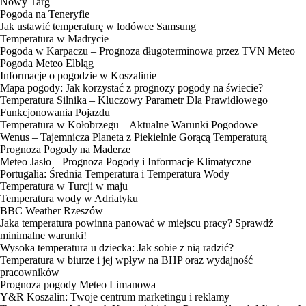
Nowy Targ
Pogoda na Teneryfie
Jak ustawić temperaturę w lodówce Samsung
Temperatura w Madrycie
Pogoda w Karpaczu – Prognoza długoterminowa przez TVN Meteo
Pogoda Meteo Elbląg
Informacje o pogodzie w Koszalinie
Mapa pogody: Jak korzystać z prognozy pogody na świecie?
Temperatura Silnika – Kluczowy Parametr Dla Prawidłowego
Funkcjonowania Pojazdu
Temperatura w Kołobrzegu – Aktualne Warunki Pogodowe
Wenus – Tajemnicza Planeta z Piekielnie Gorącą Temperaturą
Prognoza Pogody na Maderze
Meteo Jasło – Prognoza Pogody i Informacje Klimatyczne
Portugalia: Średnia Temperatura i Temperatura Wody
Temperatura w Turcji w maju
Temperatura wody w Adriatyku
BBC Weather Rzeszów
Jaka temperatura powinna panować w miejscu pracy? Sprawdź
minimalne warunki!
Wysoka temperatura u dziecka: Jak sobie z nią radzić?
Temperatura w biurze i jej wpływ na BHP oraz wydajność
pracowników
Prognoza pogody Meteo Limanowa
Y&R Koszalin: Twoje centrum marketingu i reklamy