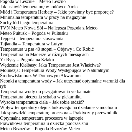
Pogoda w Lesznie – Meteo Leszno
Jak ustawić temperaturę w lodówce Amica
Miód i Temperatura Herbaty – Jakie powinny być proporcje?
Minimalna temperatura w pracy na magazynie
Suchy lód i jego temperatura
TVN Meteo Nowa Sól – Najlepsza Pogoda z Meteo
Meteo Pułtusk – Pogoda w Pułtusku
Teppeki – temperatura stosowania
Tajlandia – Temperatura w Lutym
Temperatura u psa 40 stopni – Objawy i Co Robić
Temperatura na Maderze w różnych miesiącach
Yr Rysy – Pogoda na Szlaku
Wędzenie Kiełbasy: Jaka Temperatura Jest Właściwa?
Molinezja: Temperatura Wody Występująca w Naturalnym
Środowisku oraz W Domowym Akwarium
Neonki a temperatura wody – Jak utrzymać optymalne warunki dla
ryb
Temperatura wody do przygotowania yerba mate
Temperatura pieczenia schabu w piekarniku
Wysoka temperatura ciała – Jak sobie radzić?
Wpływ temperatury oleju silnikowego na działanie samochodu
Jak sprawdzić temperaturę procesora – Praktyczny przewodnik
Optymalna temperatura procesora w laptopie
Prawidłowa temperatura u dziecka podczas snu
Meteo Brzozów – Pogoda Brzozów Meteo