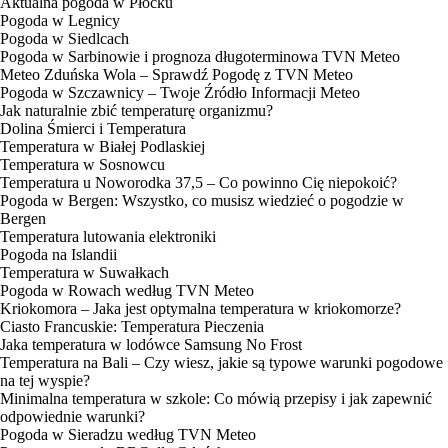
Aktualna pogoda w Płocku
Pogoda w Legnicy
Pogoda w Siedlcach
Pogoda w Sarbinowie i prognoza długoterminowa TVN Meteo
Meteo Zduńska Wola – Sprawdź Pogodę z TVN Meteo
Pogoda w Szczawnicy – Twoje Źródło Informacji Meteo
Jak naturalnie zbić temperaturę organizmu?
Dolina Śmierci i Temperatura
Temperatura w Białej Podlaskiej
Temperatura w Sosnowcu
Temperatura u Noworodka 37,5 – Co powinno Cię niepokoić?
Pogoda w Bergen: Wszystko, co musisz wiedzieć o pogodzie w
Bergen
Temperatura lutowania elektroniki
Pogoda na Islandii
Temperatura w Suwałkach
Pogoda w Rowach według TVN Meteo
Kriokomora – Jaka jest optymalna temperatura w kriokomorze?
Ciasto Francuskie: Temperatura Pieczenia
Jaka temperatura w lodówce Samsung No Frost
Temperatura na Bali – Czy wiesz, jakie są typowe warunki pogodowe
na tej wyspie?
Minimalna temperatura w szkole: Co mówią przepisy i jak zapewnić
odpowiednie warunki?
Pogoda w Sieradzu według TVN Meteo