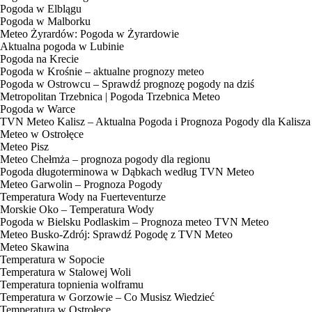
Pogoda w Elblągu
Pogoda w Malborku
Meteo Żyrardów: Pogoda w Żyrardowie
Aktualna pogoda w Lubinie
Pogoda na Krecie
Pogoda w Krośnie – aktualne prognozy meteo
Pogoda w Ostrowcu – Sprawdź prognozę pogody na dziś
Metropolitan Trzebnica | Pogoda Trzebnica Meteo
Pogoda w Warce
TVN Meteo Kalisz – Aktualna Pogoda i Prognoza Pogody dla Kalisza
Meteo w Ostrołęce
Meteo Pisz
Meteo Chełmża – prognoza pogody dla regionu
Pogoda długoterminowa w Dąbkach według TVN Meteo
Meteo Garwolin – Prognoza Pogody
Temperatura Wody na Fuerteventurze
Morskie Oko – Temperatura Wody
Pogoda w Bielsku Podlaskim – Prognoza meteo TVN Meteo
Meteo Busko-Zdrój: Sprawdź Pogodę z TVN Meteo
Meteo Skawina
Temperatura w Sopocie
Temperatura w Stalowej Woli
Temperatura topnienia wolframu
Temperatura w Gorzowie – Co Musisz Wiedzieć
Temperatura w Ostrołęce