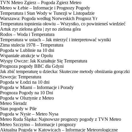
TVN Meteo Zgierz – Pogoda Zgierz Meteo
Meteo w Łebie – Informacje i Prognozy Pogody
Temperatura i Stan Wody w Tunezji w Listopadzie
Warszawa: Pogoda według Norweskich Prognoz Yr
Temperatura topnienia ołowiu – Wszystko, co powinieneś wiedzieć
Artuk zyr zielona góra | zyr no zielona góra
Rodos – Woda i Temperatura
Temperatura w ustach – Jak mierzyć i interpretować wyniki
Zima stulecia 1978 – Temperatura
Pogoda w Lublinie na 10 dni
Wspaniałe atrakcje w Opolu
Wyspy Owcze: Jak Kształtuje Się Temperatura
Prognoza pogody BBC dla Gdyni
Jak zbić temperaturę u dziecka: Skuteczne metody obniżania gorączki
Szwecja: Temperatura
Pogoda w Łodzi na 10 dni
Pogoda w Miami – Informacje i Porady
Prognoza Pogody na 10 Dni
Pogoda w Olsztynie z Meteo
Meteo Sieradz
Stan pogody w Pile
Pogoda w Nysie – Meteo Nysa
Meteo Ruda Śląska: Najnowsze prognozy pogody z TVN Meteo
Meteo Szczytno – Informacje i prognozy
Aktualna Pogoda w Katowicach – Informacje Meteorologiczne