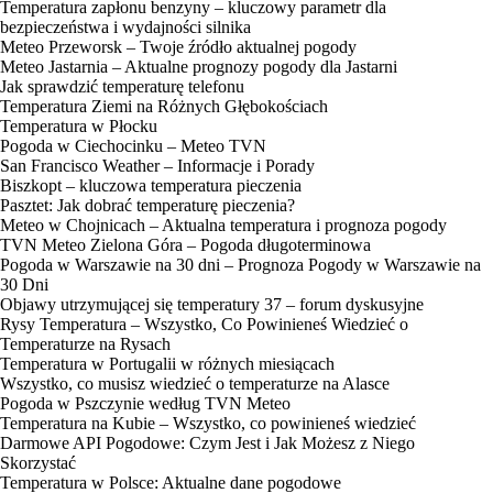
Temperatura zapłonu benzyny – kluczowy parametr dla
bezpieczeństwa i wydajności silnika
Meteo Przeworsk – Twoje źródło aktualnej pogody
Meteo Jastarnia – Aktualne prognozy pogody dla Jastarni
Jak sprawdzić temperaturę telefonu
Temperatura Ziemi na Różnych Głębokościach
Temperatura w Płocku
Pogoda w Ciechocinku – Meteo TVN
San Francisco Weather – Informacje i Porady
Biszkopt – kluczowa temperatura pieczenia
Pasztet: Jak dobrać temperaturę pieczenia?
Meteo w Chojnicach – Aktualna temperatura i prognoza pogody
TVN Meteo Zielona Góra – Pogoda długoterminowa
Pogoda w Warszawie na 30 dni – Prognoza Pogody w Warszawie na
30 Dni
Objawy utrzymującej się temperatury 37 – forum dyskusyjne
Rysy Temperatura – Wszystko, Co Powinieneś Wiedzieć o
Temperaturze na Rysach
Temperatura w Portugalii w różnych miesiącach
Wszystko, co musisz wiedzieć o temperaturze na Alasce
Pogoda w Pszczynie według TVN Meteo
Temperatura na Kubie – Wszystko, co powinieneś wiedzieć
Darmowe API Pogodowe: Czym Jest i Jak Możesz z Niego
Skorzystać
Temperatura w Polsce: Aktualne dane pogodowe