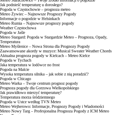
Meteo Starachowice – Twoje źródło informacji o pogodzie
Jak podnieść temperaturę u dorosłego?
Pogoda w Częstochowie – prognoza meteo
Meteo Żywiec – Najnowsze Prognozy Pogody
Informacje o pogodzie w Helsinkach
Meteo Rumia – Najnowsze prognozy pogody
Weather Częstochowa
Pogoda w Jaśle
Meteo Stargard: Pogoda w Stargardzie Meteo – Prognoza, Opady,
Temperatura
Meteo Myślenice – Nowa Strona dla Prognozy Pogody
Zaawansowane akordy w muzyce: Musical Sweater Weather Chords
Aktualna prognoza pogody w Kielcach – Meteo Kielce
Pogoda w Tychach
Jaka temperatura w lodówce no frost
Pogoda na Malcie
Wysoka temperatura silnika – jak sobie z nią poradzić?
Pogoda w Chicago
Meteo Warka – Twoje centrum prognoz pogody
Prognoza pogody dla Gorzowa Wielkopolskiego
Jak prawidłowo mierzyć temperaturę?
Temperatura morza śródziemnego
Pogoda w Ustce według TVN Meteo
Meteo Wejherowo: Informacje, Prognozy Pogody i Wiadomości
Meteo Nowy Targ – Profesjonalna Prognoza Pogody z ICM Meteo