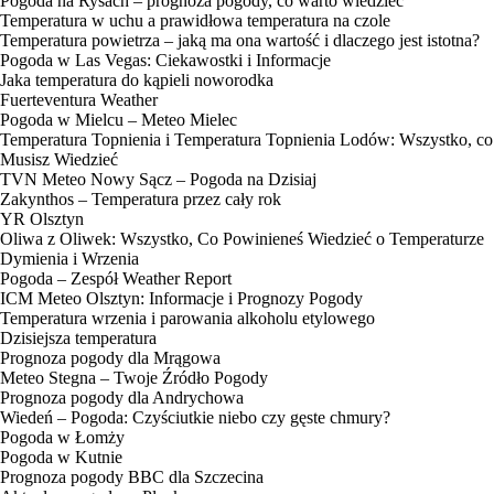
Pogoda na Rysach – prognoza pogody, co warto wiedzieć
Temperatura w uchu a prawidłowa temperatura na czole
Temperatura powietrza – jaką ma ona wartość i dlaczego jest istotna?
Pogoda w Las Vegas: Ciekawostki i Informacje
Jaka temperatura do kąpieli noworodka
Fuerteventura Weather
Pogoda w Mielcu – Meteo Mielec
Temperatura Topnienia i Temperatura Topnienia Lodów: Wszystko, co
Musisz Wiedzieć
TVN Meteo Nowy Sącz – Pogoda na Dzisiaj
Zakynthos – Temperatura przez cały rok
YR Olsztyn
Oliwa z Oliwek: Wszystko, Co Powinieneś Wiedzieć o Temperaturze
Dymienia i Wrzenia
Pogoda – Zespół Weather Report
ICM Meteo Olsztyn: Informacje i Prognozy Pogody
Temperatura wrzenia i parowania alkoholu etylowego
Dzisiejsza temperatura
Prognoza pogody dla Mrągowa
Meteo Stegna – Twoje Źródło Pogody
Prognoza pogody dla Andrychowa
Wiedeń – Pogoda: Czyściutkie niebo czy gęste chmury?
Pogoda w Łomży
Pogoda w Kutnie
Prognoza pogody BBC dla Szczecina