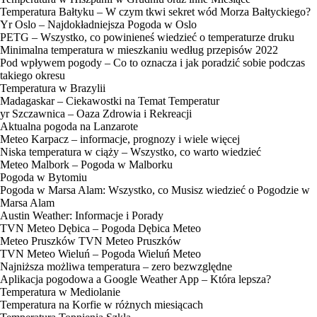
Temperatura Bałtyku – W czym tkwi sekret wód Morza Bałtyckiego?
Yr Oslo – Najdokładniejsza Pogoda w Oslo
PETG – Wszystko, co powinieneś wiedzieć o temperaturze druku
Minimalna temperatura w mieszkaniu według przepisów 2022
Pod wpływem pogody – Co to oznacza i jak poradzić sobie podczas
takiego okresu
Temperatura w Brazylii
Madagaskar – Ciekawostki na Temat Temperatur
yr Szczawnica – Oaza Zdrowia i Rekreacji
Aktualna pogoda na Lanzarote
Meteo Karpacz – informacje, prognozy i wiele więcej
Niska temperatura w ciąży – Wszystko, co warto wiedzieć
Meteo Malbork – Pogoda w Malborku
Pogoda w Bytomiu
Pogoda w Marsa Alam: Wszystko, co Musisz wiedzieć o Pogodzie w
Marsa Alam
Austin Weather: Informacje i Porady
TVN Meteo Dębica – Pogoda Dębica Meteo
Meteo Pruszków TVN Meteo Pruszków
TVN Meteo Wieluń – Pogoda Wieluń Meteo
Najniższa możliwa temperatura – zero bezwzględne
Aplikacja pogodowa a Google Weather App – Która lepsza?
Temperatura w Mediolanie
Temperatura na Korfie w różnych miesiącach