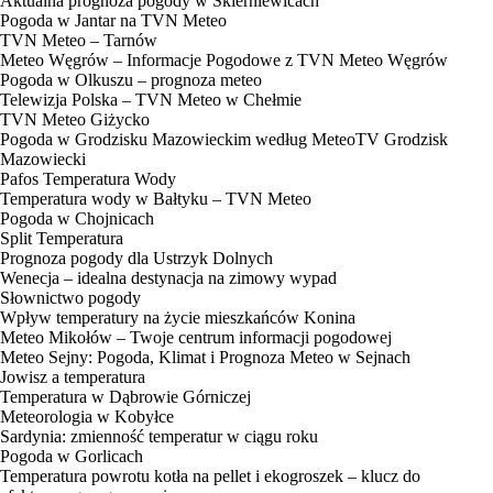
Aktualna prognoza pogody w Skierniewicach
Pogoda w Jantar na TVN Meteo
TVN Meteo – Tarnów
Meteo Węgrów – Informacje Pogodowe z TVN Meteo Węgrów
Pogoda w Olkuszu – prognoza meteo
Telewizja Polska – TVN Meteo w Chełmie
TVN Meteo Giżycko
Pogoda w Grodzisku Mazowieckim według MeteoTV Grodzisk
Mazowiecki
Pafos Temperatura Wody
Temperatura wody w Bałtyku – TVN Meteo
Pogoda w Chojnicach
Split Temperatura
Prognoza pogody dla Ustrzyk Dolnych
Wenecja – idealna destynacja na zimowy wypad
Słownictwo pogody
Wpływ temperatury na życie mieszkańców Konina
Meteo Mikołów – Twoje centrum informacji pogodowej
Meteo Sejny: Pogoda, Klimat i Prognoza Meteo w Sejnach
Jowisz a temperatura
Temperatura w Dąbrowie Górniczej
Meteorologia w Kobyłce
Sardynia: zmienność temperatur w ciągu roku
Pogoda w Gorlicach
Temperatura powrotu kotła na pellet i ekogroszek – klucz do