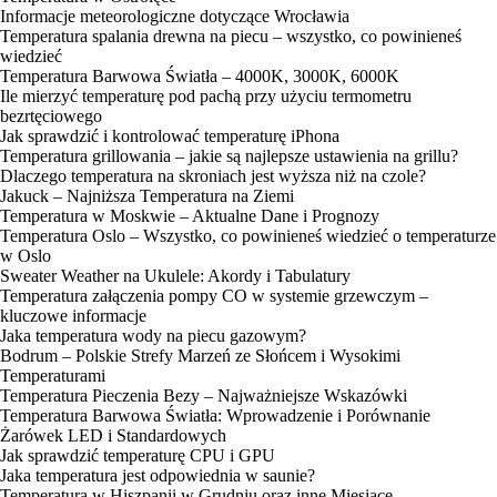
Informacje meteorologiczne dotyczące Wrocławia
Temperatura spalania drewna na piecu – wszystko, co powinieneś
wiedzieć
Temperatura Barwowa Światła – 4000K, 3000K, 6000K
Ile mierzyć temperaturę pod pachą przy użyciu termometru
bezrtęciowego
Jak sprawdzić i kontrolować temperaturę iPhona
Temperatura grillowania – jakie są najlepsze ustawienia na grillu?
Dlaczego temperatura na skroniach jest wyższa niż na czole?
Jakuck – Najniższa Temperatura na Ziemi
Temperatura w Moskwie – Aktualne Dane i Prognozy
Temperatura Oslo – Wszystko, co powinieneś wiedzieć o temperaturze
w Oslo
Sweater Weather na Ukulele: Akordy i Tabulatury
Temperatura załączenia pompy CO w systemie grzewczym –
kluczowe informacje
Jaka temperatura wody na piecu gazowym?
Bodrum – Polskie Strefy Marzeń ze Słońcem i Wysokimi
Temperaturami
Temperatura Pieczenia Bezy – Najważniejsze Wskazówki
Temperatura Barwowa Światła: Wprowadzenie i Porównanie
Żarówek LED i Standardowych
Jak sprawdzić temperaturę CPU i GPU
Jaka temperatura jest odpowiednia w saunie?
Temperatura w Hiszpanii w Grudniu oraz inne Miesiące