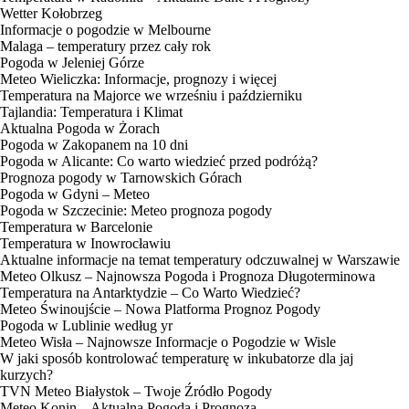
Wetter Kołobrzeg
Informacje o pogodzie w Melbourne
Malaga – temperatury przez cały rok
Pogoda w Jeleniej Górze
Meteo Wieliczka: Informacje, prognozy i więcej
Temperatura na Majorce we wrześniu i październiku
Tajlandia: Temperatura i Klimat
Aktualna Pogoda w Żorach
Pogoda w Zakopanem na 10 dni
Pogoda w Alicante: Co warto wiedzieć przed podróżą?
Prognoza pogody w Tarnowskich Górach
Pogoda w Gdyni – Meteo
Pogoda w Szczecinie: Meteo prognoza pogody
Temperatura w Barcelonie
Temperatura w Inowrocławiu
Aktualne informacje na temat temperatury odczuwalnej w Warszawie
Meteo Olkusz – Najnowsza Pogoda i Prognoza Długoterminowa
Temperatura na Antarktydzie – Co Warto Wiedzieć?
Meteo Świnoujście – Nowa Platforma Prognoz Pogody
Pogoda w Lublinie według yr
Meteo Wisła – Najnowsze Informacje o Pogodzie w Wisle
W jaki sposób kontrolować temperaturę w inkubatorze dla jaj
kurzych?
TVN Meteo Białystok – Twoje Źródło Pogody
Meteo Konin – Aktualna Pogoda i Prognoza