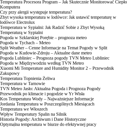
Temperatura Procesora Program – Jak Skutecznie Monitorować Ciepło
Komputera
Czy przy alergii występuje temperatura?
Zbyt wysoka temperatura w lodówce: Jak ustawić temperaturę w
lodówce Electrolux
Temperatura w Sypialni: Jak Radzić Sobie z Zbyt Wysoką
Temperaturą w Sypialni
Pogoda w Szklarskiej Porębie – prognoza meteo
Pogoda w Tychach – Meteo
Split Weather – Cenne Informacje na Temat Pogody w Split
Pogoda w Kudowie-Zdroju – Aktualne dane meteo
Pogoda Lubliniec – Prognoza pogody TVN Meteo Lubliniec
Pogoda w Międzywodziu według TVN Meteo
Xiaomi Mi Temperature and Humidity Monitor 2 – Przewodnik
Zakupowy
Temperatura Topnienia Żeliwa
Temperatura w Tarnowie
TVN Meteo Jasło: Aktualna Pogoda i Prognoza Pogody
Przewodnik po klimacie i pogodzie w Yr Wisła
Kos Temperatura Wody – Najważniejsze Informacje
Jordania Temperatura w Poszczególnych Miesiącach
Temperatura we Włoszech
Wpływ Temperatury Spalin na Silnik
Historia Pogody: Archiwum i Dane Historyczne
Optymalna temperatura w biurze do efektywnej pracy