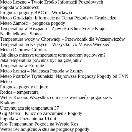
Meteo Leszno – Twoje Źródło Informacji Pogodowych
Pogoda w Sosnowcu
Prognoza pogody BBC dla Wrocławia
Meteo Grudziądz: Informacje na Temat Pogody w Grudziądzu
Meteo Zamość – prognoza pogody
Temperatura w Hiszpanii – Zjawisko Klimatyczne Kraju
Nadbutelkowej Słońca
Temperatura wody w Chorwacji – Przewodnik dla Wczasowiczów
Temperatura na Księżycu – Wszystko, co Musisz Wiedzieć
Meteo Dąbrowa Górnicza
Jak długo mierzyć temperaturę termometrem rtęciowym?
Jaka temperatura powinna być na grzejniki?
Temperatura w Europie
Meteo Łomża – Najlepsza Pogoda w Łomży
Meteo Piotrków Trybunalski: Najnowsze Prognozy Pogody od TVN
Meteo
Prognoza pogody na jutro
Rodos – temperatura
Wetter Krakau: Wszystko, co musisz wiedzieć o pogodzie w
Krakowie
Utrzymująca się temperatura 37
Gig Meteo – Klucz do Zrozumienia Pogody
Pogoda w Poznaniu na 10 dni
Kos Temperatura: Pogoda na Wyspie Kos
Wetter Świnoujście: Aktualne prognozy pogody