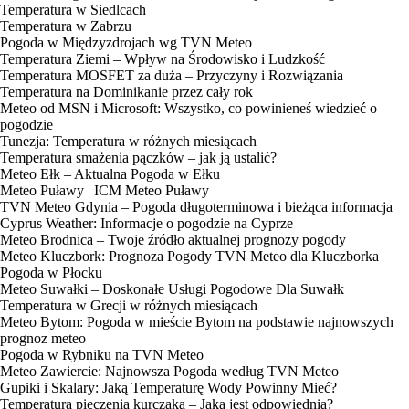
Temperatura w Siedlcach
Temperatura w Zabrzu
Pogoda w Międzyzdrojach wg TVN Meteo
Temperatura Ziemi – Wpływ na Środowisko i Ludzkość
Temperatura MOSFET za duża – Przyczyny i Rozwiązania
Temperatura na Dominikanie przez cały rok
Meteo od MSN i Microsoft: Wszystko, co powinieneś wiedzieć o
pogodzie
Tunezja: Temperatura w różnych miesiącach
Temperatura smażenia pączków – jak ją ustalić?
Meteo Ełk – Aktualna Pogoda w Ełku
Meteo Puławy | ICM Meteo Puławy
TVN Meteo Gdynia – Pogoda długoterminowa i bieżąca informacja
Cyprus Weather: Informacje o pogodzie na Cyprze
Meteo Brodnica – Twoje źródło aktualnej prognozy pogody
Meteo Kluczbork: Prognoza Pogody TVN Meteo dla Kluczborka
Pogoda w Płocku
Meteo Suwałki – Doskonałe Usługi Pogodowe Dla Suwałk
Temperatura w Grecji w różnych miesiącach
Meteo Bytom: Pogoda w mieście Bytom na podstawie najnowszych
prognoz meteo
Pogoda w Rybniku na TVN Meteo
Meteo Zawiercie: Najnowsza Pogoda według TVN Meteo
Gupiki i Skalary: Jaką Temperaturę Wody Powinny Mieć?
Temperatura pieczenia kurczaka – Jaka jest odpowiednia?