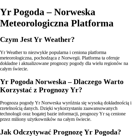
Yr Pogoda – Norweska
Meteorologiczna Platforma
Czym Jest Yr Weather?
Yr Weather to niezwykle popularna i ceniona platforma
meteorologiczna, pochodząca z Norwegii. Platforma ta oferuje
dokładne i aktualizowane prognozy pogody dla wielu regionów na
całym świecie.
Yr Pogoda Norweska – Dlaczego Warto
Korzystać z Prognozy Yr?
Prognoza pogody Yr Norweska wyróżnia się wysoką dokładnością i
rzetelnością danych. Dzięki wykorzystaniu zaawansowanych
technologii oraz bogatej bazie informacji, prognozy Yr są cenione
przez miliony użytkowników na całym świecie.
Jak Odczytywać Prognozę Yr Pogoda?