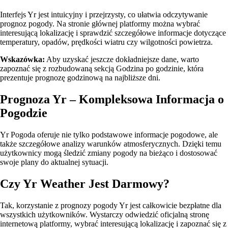
Interfejs Yr jest intuicyjny i przejrzysty, co ułatwia odczytywanie
prognoz pogody. Na stronie głównej platformy można wybrać
interesującą lokalizację i sprawdzić szczegółowe informacje dotyczące
temperatury, opadów, prędkości wiatru czy wilgotności powietrza.
Wskazówka:
Aby uzyskać jeszcze dokładniejsze dane, warto
zapoznać się z rozbudowaną sekcją Godzina po godzinie, która
prezentuje prognozę godzinową na najbliższe dni.
Prognoza Yr – Kompleksowa Informacja o
Pogodzie
Yr Pogoda oferuje nie tylko podstawowe informacje pogodowe, ale
także szczegółowe analizy warunków atmosferycznych. Dzięki temu
użytkownicy mogą śledzić zmiany pogody na bieżąco i dostosować
swoje plany do aktualnej sytuacji.
Czy Yr Weather Jest Darmowy?
Tak, korzystanie z prognozy pogody Yr jest całkowicie bezpłatne dla
wszystkich użytkowników. Wystarczy odwiedzić oficjalną stronę
internetową platformy, wybrać interesującą lokalizację i zapoznać się z