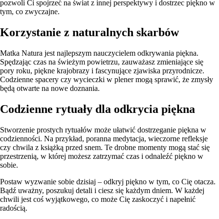
pozwoli Ci spojrzeć na świat z innej perspektywy i dostrzec piękno w
tym, co zwyczajne.
Korzystanie z naturalnych skarbów
Matka Natura jest najlepszym nauczycielem odkrywania piękna.
Spędzając czas na świeżym powietrzu, zauważasz zmieniające się
pory roku, piękne krajobrazy i fascynujące zjawiska przyrodnicze.
Codzienne spacery czy wycieczki w plener mogą sprawić, że zmysły
będą otwarte na nowe doznania.
Codzienne rytuały dla odkrycia piękna
Stworzenie prostych rytuałów może ułatwić dostrzeganie piękna w
codzienności. Na przykład, poranna medytacja, wieczorne refleksje
czy chwila z książką przed snem. Te drobne momenty mogą stać się
przestrzenią, w której możesz zatrzymać czas i odnaleźć piękno w
sobie.
Postaw wyzwanie sobie dzisiaj – odkryj piękno w tym, co Cię otacza.
Bądź uważny, poszukuj detali i ciesz się każdym dniem. W każdej
chwili jest coś wyjątkowego, co może Cię zaskoczyć i napełnić
radością.